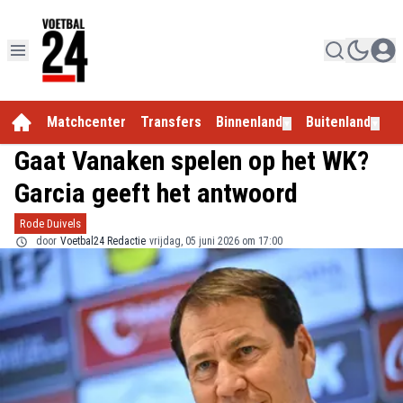
Matchcenter
Transfers
Binnenland
Buitenland
E
▼
▼
Gaat Vanaken spelen op het WK?
Garcia geeft het antwoord
Rode Duivels
door
Voetbal24 Redactie
vrijdag, 05 juni 2026 om 17:00