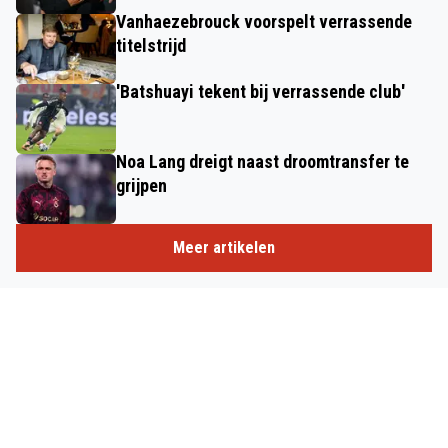
Vanhaezebrouck voorspelt verrassende
titelstrijd
'Batshuayi tekent bij verrassende club'
Noa Lang dreigt naast droomtransfer te
grijpen
Meer artikelen