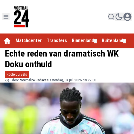
Matchcenter
Transfers
Binnenland
Buitenland
E
▼
▼
Echte reden van dramatisch WK
Doku onthuld
Rode Duivels
door
Voetbal24 Redactie
zaterdag, 04 juli 2026 om 22:00