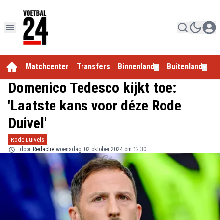
Matchcenter
Transfers
Binnenland
Buitenland
E
▼
▼
Domenico Tedesco kijkt toe:
'Laatste kans voor déze Rode
Duivel'
Rode Duivels
door
Redactie
woensdag, 02 oktober 2024 om 12:30