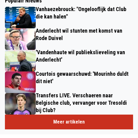
Populair Nieuws
Vanhaezebrouck: "Ongelooflijk dat Club
die kan halen"
Anderlecht wil stunten met komst van
Rode Duivel
'Vandenhaute wil publiekslieveling van
Anderlecht'
Courtois gewaarschuwd: 'Mourinho duldt
dit niet'
Transfers LIVE. Verschaeren naar
Belgische club, vervanger voor Tresoldi
bij Club?
Meer artikelen