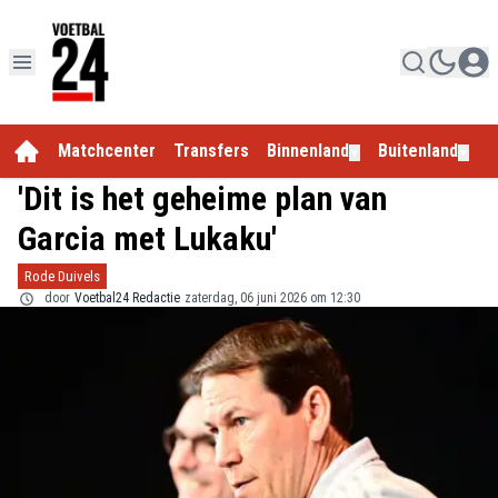
Matchcenter
Transfers
Binnenland
Buitenland
E
▼
▼
'Dit is het geheime plan van
Garcia met Lukaku'
Rode Duivels
door
Voetbal24 Redactie
zaterdag, 06 juni 2026 om 12:30