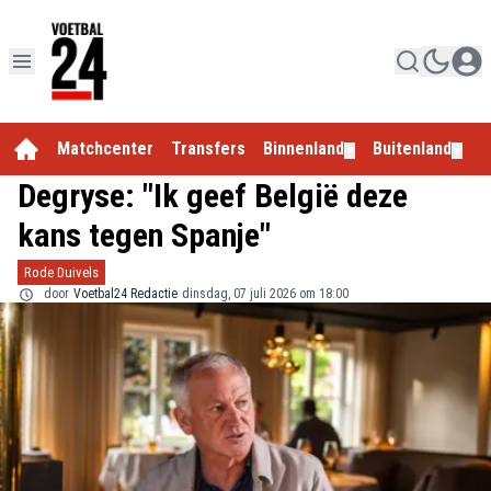
Matchcenter
Transfers
Binnenland
Buitenland
E
▼
▼
Degryse: "Ik geef België deze
kans tegen Spanje"
Rode Duivels
door
Voetbal24 Redactie
dinsdag, 07 juli 2026 om 18:00