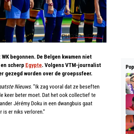
et WK begonnen. De Belgen kwamen niet
g en scherp
Egypte
. Volgens VTM-journalist
Pop
eer gezegd worden over de groepssfeer.
aatste Nieuws
. "Ik zag vooral dat ze beseften
keer beter moet. Dat het ook collectief te
stander Jérémy Doku in een dwangbuis gaat
 is er niks verloren."