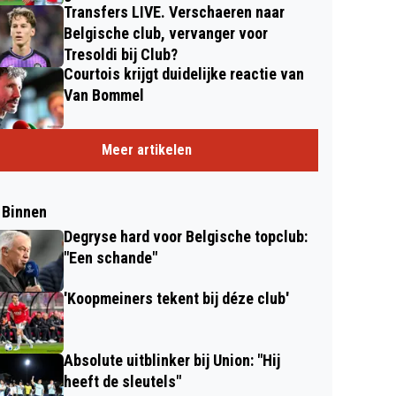
Transfers LIVE. Verschaeren naar
Belgische club, vervanger voor
Tresoldi bij Club?
Courtois krijgt duidelijke reactie van
Van Bommel
Meer artikelen
 Binnen
Degryse hard voor Belgische topclub:
"Een schande"
'Koopmeiners tekent bij déze club'
Absolute uitblinker bij Union: "Hij
heeft de sleutels"