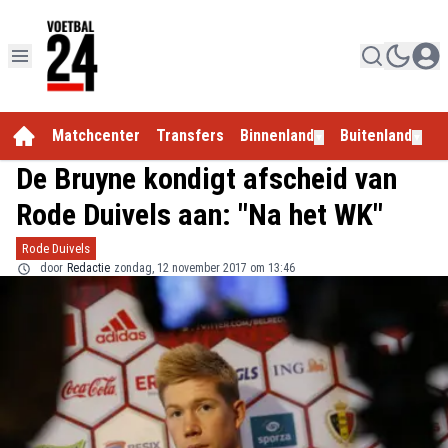
Matchcenter
Transfers
Binnenland
Buitenland
E
▼
▼
De Bruyne kondigt afscheid van
Rode Duivels aan: "Na het WK"
Rode Duivels
door
Redactie
zondag, 12 november 2017 om 13:46