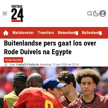
Matchcenter
Transfers
Binnenland
Buitenland
E
▼
▼
Buitenlandse pers gaat los over
Rode Duivels na Egypte
Rode Duivels
door
Voetbal24 Redactie
maandag, 15 juni 2026 om 23:34