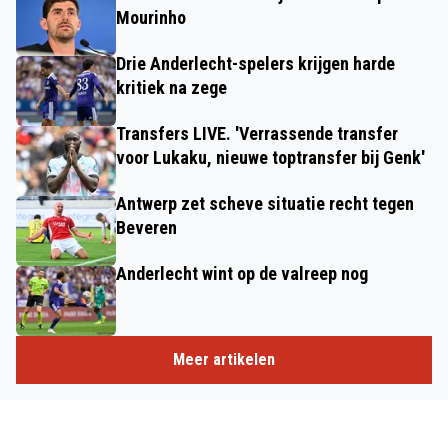
Mourinho
Drie Anderlecht-spelers krijgen harde
kritiek na zege
Transfers LIVE. 'Verrassende transfer
voor Lukaku, nieuwe toptransfer bij Genk'
Antwerp zet scheve situatie recht tegen
Beveren
Anderlecht wint op de valreep nog
Meer artikelen