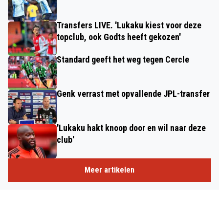
Transfers LIVE. 'Lukaku kiest voor deze
topclub, ook Godts heeft gekozen'
Standard geeft het weg tegen Cercle
Genk verrast met opvallende JPL-transfer
'Lukaku hakt knoop door en wil naar deze
club'
Meer artikelen