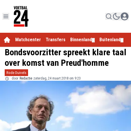
Matchcenter
Transfers
Binnenland
Buitenland
E
▼
▼
Bondsvoorzitter spreekt klare taal
over komst van Preud'homme
Rode Duivels
door
Redactie
zaterdag, 24 maart 2018 om 9:23