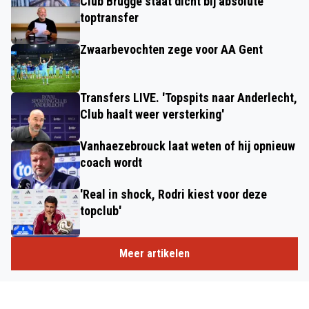
Club Brugge staat dicht bij absolute
toptransfer
Zwaarbevochten zege voor AA Gent
Transfers LIVE. 'Topspits naar Anderlecht,
Club haalt weer versterking'
Vanhaezebrouck laat weten of hij opnieuw
coach wordt
'Real in shock, Rodri kiest voor deze
topclub'
Meer artikelen