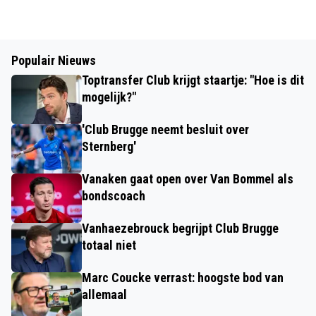
Populair Nieuws
Toptransfer Club krijgt staartje: "Hoe is dit
mogelijk?"
'Club Brugge neemt besluit over
Sternberg'
Vanaken gaat open over Van Bommel als
bondscoach
Vanhaezebrouck begrijpt Club Brugge
totaal niet
Marc Coucke verrast: hoogste bod van
allemaal