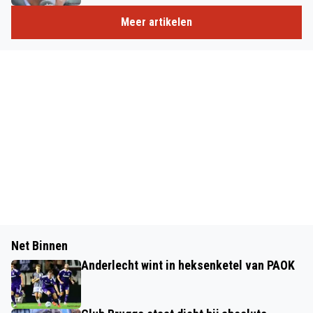
Meer artikelen
Net Binnen
Anderlecht wint in heksenketel van PAOK