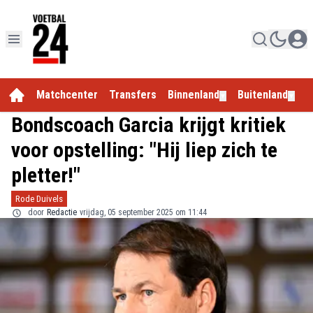
Matchcenter
Transfers
Binnenland
Buitenland
E
▼
▼
Bondscoach Garcia krijgt kritiek
voor opstelling: "Hij liep zich te
pletter!"
Rode Duivels
door
Redactie
vrijdag, 05 september 2025 om 11:44