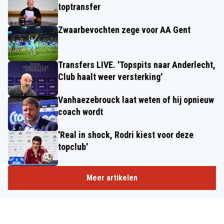
toptransfer
Zwaarbevochten zege voor AA Gent
Transfers LIVE. 'Topspits naar Anderlecht,
Club haalt weer versterking'
Vanhaezebrouck laat weten of hij opnieuw
coach wordt
'Real in shock, Rodri kiest voor deze
topclub'
Meer artikelen