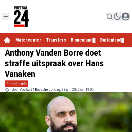
Matchcenter
Transfers
Binnenland
Buitenland
E
▼
▼
Anthony Vanden Borre doet
straffe uitspraak over Hans
Vanaken
Rode Duivels
door
Voetbal24 Redactie
zondag, 28 juni 2026 om 19:00