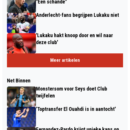
"Een schande"
Anderlecht-fans begrijpen Lukaku niet
'Lukaku hakt knoop door en wil naar
deze club'
Meer artikelen
Net Binnen
Monstersom voor Seys doet Club
twijfelen
'Toptransfer El Ouahdi is in aantocht'
Fernandez-Pardo krijgt unieke kans op