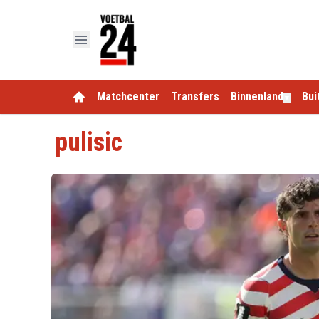
Matchcenter
Transfers
Binnenland
Bui
▼
pulisic