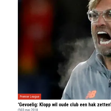
Premier League
‘Gevoelig: Klopp wil oude club een hak zetten
03 mei 2018