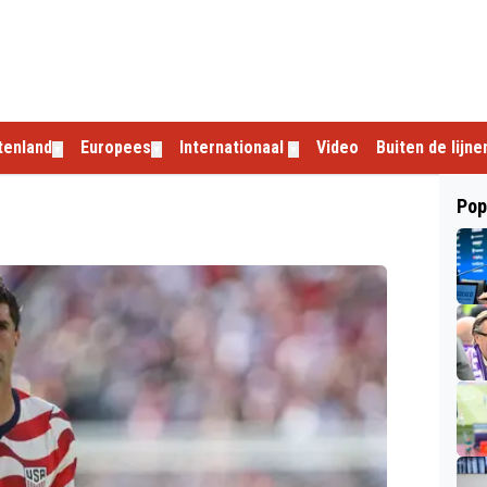
tenland
Europees
Internationaal
Video
Buiten de lijne
▼
▼
▼
Pop