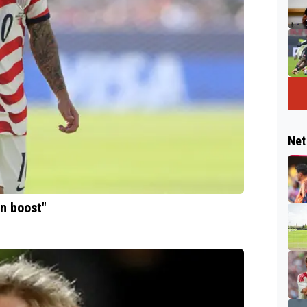
Net
en boost"