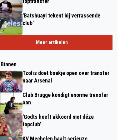
toptransfer
'Batshuayi tekent bij verrassende
club'
Meer artikelen
 Binnen
Tzolis doet boekje open over transfer
naar Arsenal
Club Brugge kondigt enorme transfer
aan
'Godts heeft akkoord met déze
topclub'
KV Mechelen haalt serieuze