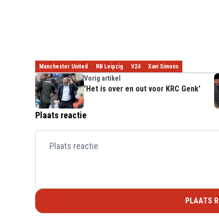
Manchester United
RB Leipzig
V24
Xavi Simons
Vorig artikel
'Het is over en out voor KRC Genk'
Plaats reactie
PLAATS R