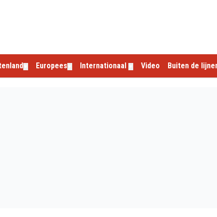
tenland
Europees
Internationaal
Video
Buiten de lijne
▼
▼
▼