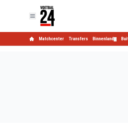
Matchcenter
Transfers
Binnenland
Bui
▼