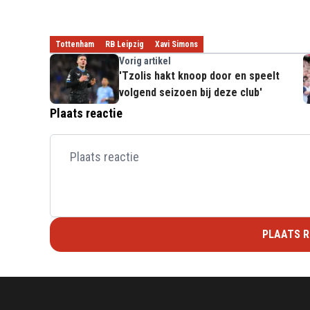
Tottenham
RB Leipzig
Xavi Simons
Vorig artikel
'Tzolis hakt knoop door en speelt
volgend seizoen bij deze club'
Plaats reactie
PLAATS R