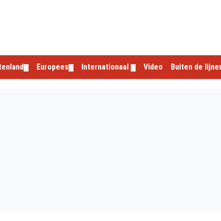
tenland
Europees
Internationaal
Video
Buiten de lijne
▼
▼
▼