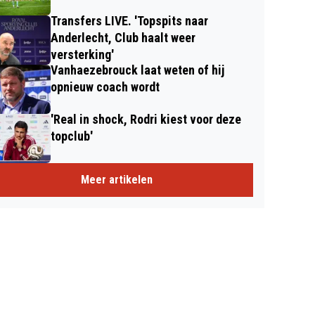
Transfers LIVE. 'Topspits naar
Anderlecht, Club haalt weer
versterking'
Vanhaezebrouck laat weten of hij
opnieuw coach wordt
'Real in shock, Rodri kiest voor deze
topclub'
Meer artikelen