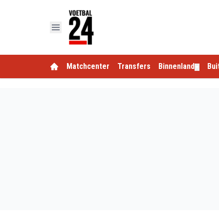
Matchcenter
Transfers
Binnenland
Bui
▼