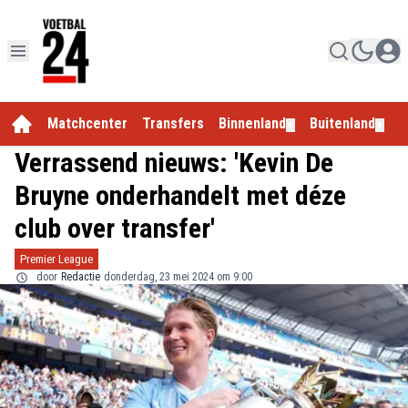
Matchcenter
Transfers
Binnenland
Buitenland
E
▼
▼
Verrassend nieuws: 'Kevin De
Bruyne onderhandelt met déze
club over transfer'
Premier League
door
Redactie
donderdag, 23 mei 2024 om 9:00