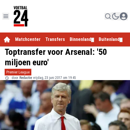
Matchcenter
Transfers
Binnenland
Buitenland
E
▼
▼
Toptransfer voor Arsenal: '50
miljoen euro'
Premier League
door
Redactie
vrijdag, 23 juni 2017 om 19:45