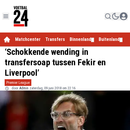
Matchcenter
Transfers
Binnenland
Buitenland
E
▼
▼
‘Schokkende wending in
transfersoap tussen Fekir en
Liverpool’
Premier League
door
Admin
zaterdag, 09 juni 2018 om 22:16