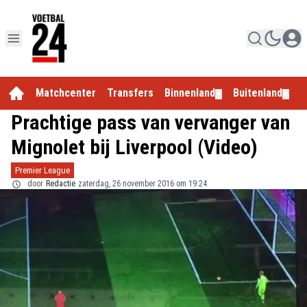
Matchcenter
Transfers
Binnenland
Buitenland
E
▼
▼
Prachtige pass van vervanger van
Mignolet bij Liverpool (Video)
Premier League
door
Redactie
zaterdag, 26 november 2016 om 19:24