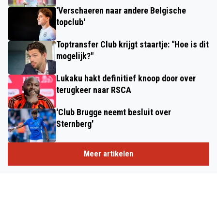
'Verschaeren naar andere Belgische
topclub'
Toptransfer Club krijgt staartje: "Hoe is dit
mogelijk?"
Lukaku hakt definitief knoop door over
terugkeer naar RSCA
'Club Brugge neemt besluit over
Sternberg'
Meer artikelen