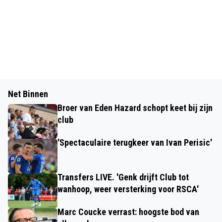
Net Binnen
Broer van Eden Hazard schopt keet bij zijn
club
'Spectaculaire terugkeer van Ivan Perisic'
Transfers LIVE. 'Genk drijft Club tot
wanhoop, weer versterking voor RSCA'
Marc Coucke verrast: hoogste bod van