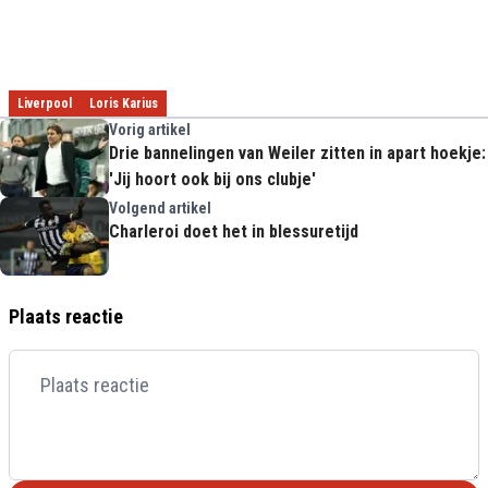
Liverpool
Loris Karius
Vorig artikel
Drie bannelingen van Weiler zitten in apart hoekje:
'Jij hoort ook bij ons clubje'
Volgend artikel
Charleroi doet het in blessuretijd
Plaats reactie