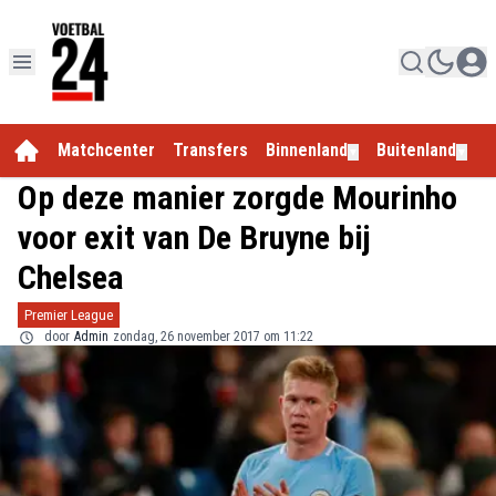
Matchcenter
Transfers
Binnenland
Buitenland
E
▼
▼
Op deze manier zorgde Mourinho
voor exit van De Bruyne bij
Chelsea
Premier League
door
Admin
zondag, 26 november 2017 om 11:22