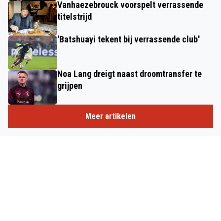
Vanhaezebrouck voorspelt verrassende
titelstrijd
'Batshuayi tekent bij verrassende club'
Noa Lang dreigt naast droomtransfer te
grijpen
Meer artikelen