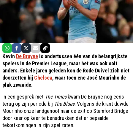
Kevin
De Bruyne
is ondertussen één van de belangrijkste
spelers in de Premier League, maar het was ook ooit
anders. Enkele jaren geleden kon de Rode Duivel zich niet
doorzetten bij
Chelsea
, waar toen ene José Mourinho de
plak zwaaide.
In een gesprek met
The Times
kwam De Bruyne nog eens
terug op zijn periode bij
The Blues
. Volgens de krant duwde
Mourinho onze landgenoot naar de exit op Stamford Bridge
door keer op keer te benadrukken dat er bepaalde
tekortkomingen in zijn spel zaten.