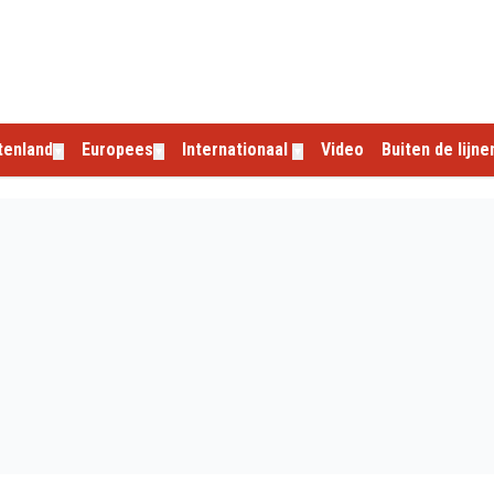
tenland
Europees
Internationaal
Video
Buiten de lijne
▼
▼
▼