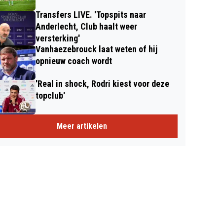
Transfers LIVE. 'Topspits naar
Anderlecht, Club haalt weer
versterking'
Vanhaezebrouck laat weten of hij
opnieuw coach wordt
'Real in shock, Rodri kiest voor deze
topclub'
Meer artikelen