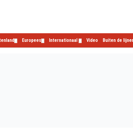
tenland
Europees
Internationaal
Video
Buiten de lijne
▼
▼
▼