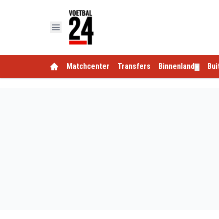
Matchcenter
Transfers
Binnenland
Bui
▼