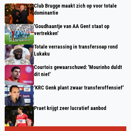
Club Brugge maakt zich op voor totale
dominantie
'Goudhaantje van AA Gent staat op
vertrekken'
Totale verrassing in transfersoap rond
Lukaku
Courtois gewaarschuwd: 'Mourinho duldt
dit niet'
'KRC Genk plant zwaar transferoffensief'
Praet krijgt zeer lucratief aanbod