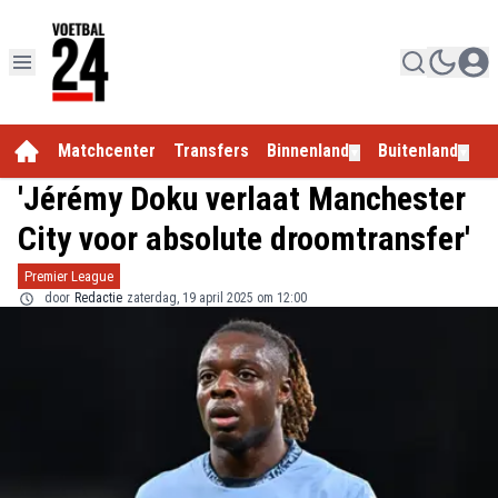
Matchcenter
Transfers
Binnenland
Buitenland
E
▼
▼
'Jérémy Doku verlaat Manchester
City voor absolute droomtransfer'
Premier League
door
Redactie
zaterdag, 19 april 2025 om 12:00