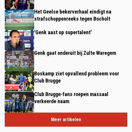
Het Geelse bekerverhaal eindigt na
strafschoppenreeks tegen Bocholt
'Genk aast op supertalent'
Genk gaat onderuit bij Zulte Waregem
Boskamp ziet opvallend probleem voor
Club Brugge
Club Brugge-fans roepen massaal
verkeerde naam
Meer artikelen