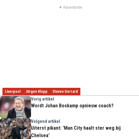
▼ Advertentie
Liverpool
Jürgen Klopp
Steven Gerrard
Vorig artikel
Wordt Johan Boskamp opnieuw coach?
Volgend artikel
Uiterst pikant: 'Man City haalt ster weg bij
Chelsea'