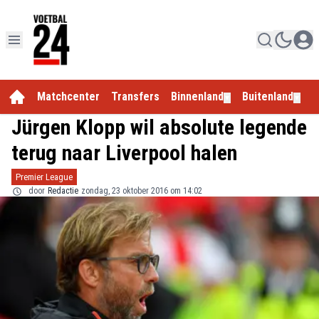
Matchcenter
Transfers
Binnenland
Buitenland
E
▼
▼
Jürgen Klopp wil absolute legende
terug naar Liverpool halen
Premier League
door
Redactie
zondag, 23 oktober 2016 om 14:02