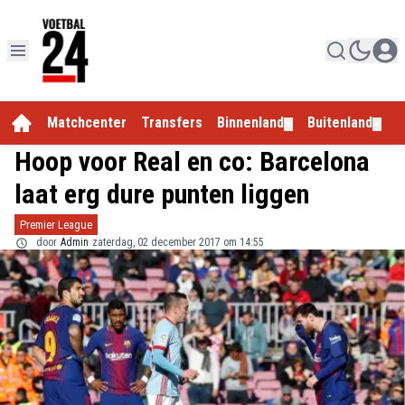
Matchcenter
Transfers
Binnenland
Buitenland
E
▼
▼
Hoop voor Real en co: Barcelona
laat erg dure punten liggen
Premier League
door
Admin
zaterdag, 02 december 2017 om 14:55