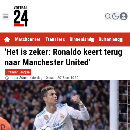
Matchcenter
Transfers
Binnenland
Buitenland
E
▼
▼
'Het is zeker: Ronaldo keert terug
naar Manchester United'
Premier League
door
Admin
zaterdag, 10 maart 2018 om 10:30