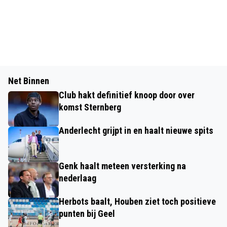
Net Binnen
Club hakt definitief knoop door over
komst Sternberg
Anderlecht grijpt in en haalt nieuwe spits
Genk haalt meteen versterking na
nederlaag
Herbots baalt, Houben ziet toch positieve
punten bij Geel