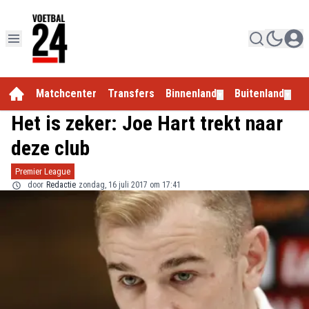
Matchcenter
Transfers
Binnenland
Buitenland
E
▼
▼
Het is zeker: Joe Hart trekt naar
deze club
Premier League
door
Redactie
zondag, 16 juli 2017 om 17:41