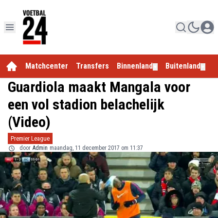
Matchcenter
Transfers
Binnenland
Buitenland
E
▼
▼
Guardiola maakt Mangala voor
een vol stadion belachelijk
(Video)
Premier League
door
Admin
maandag, 11 december 2017 om 11:37