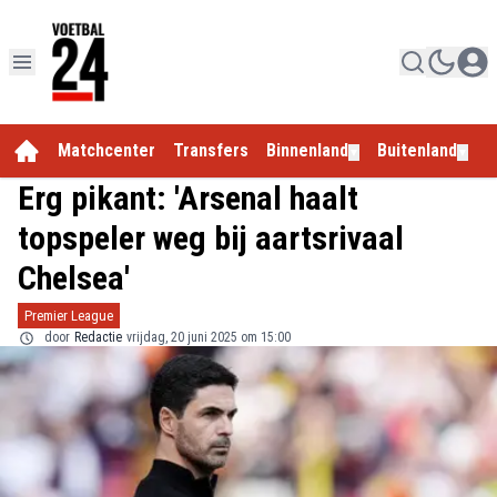
Matchcenter
Transfers
Binnenland
Buitenland
E
▼
▼
Erg pikant: 'Arsenal haalt
topspeler weg bij aartsrivaal
Chelsea'
Premier League
door
Redactie
vrijdag, 20 juni 2025 om 15:00