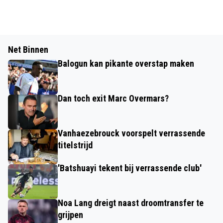
Net Binnen
Balogun kan pikante overstap maken
Dan toch exit Marc Overmars?
Vanhaezebrouck voorspelt verrassende
titelstrijd
'Batshuayi tekent bij verrassende club'
Noa Lang dreigt naast droomtransfer te
grijpen