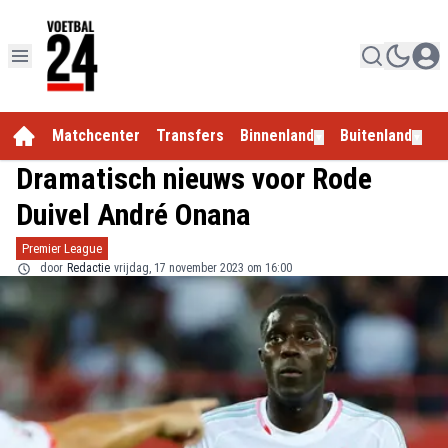
Matchcenter
Transfers
Binnenland
Buitenland
E
▼
▼
Dramatisch nieuws voor Rode
Duivel André Onana
Premier League
door
Redactie
vrijdag, 17 november 2023 om 16:00