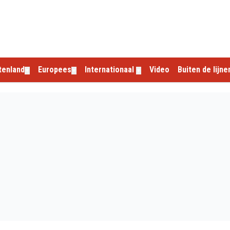
tenland
Europees
Internationaal
Video
Buiten de lijne
▼
▼
▼