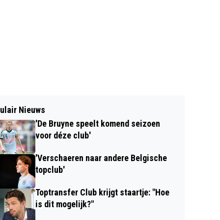
ulair Nieuws
'De Bruyne speelt komend seizoen
voor déze club'
'Verschaeren naar andere Belgische
topclub'
Toptransfer Club krijgt staartje: "Hoe
is dit mogelijk?"