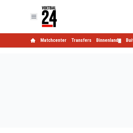
Matchcenter
Transfers
Binnenland
Bui
▼