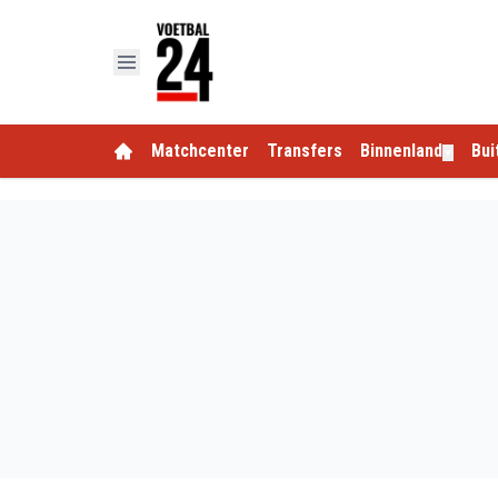
Matchcenter
Transfers
Binnenland
Bui
▼