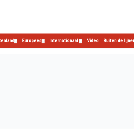
tenland
Europees
Internationaal
Video
Buiten de lijne
▼
▼
▼