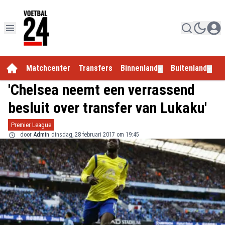
Matchcenter
Transfers
Binnenland
Buitenland
E
▼
▼
'Chelsea neemt een verrassend
besluit over transfer van Lukaku'
Premier League
door
Admin
dinsdag, 28 februari 2017 om 19:45