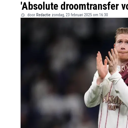
'Absolute droomtransfer v
door
Redactie
zondag, 23 februari 2025 om 16:30