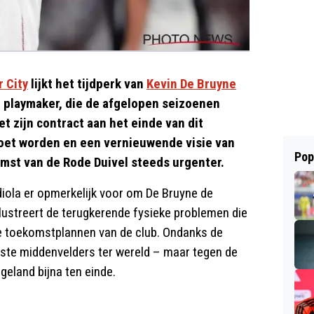
 City
lijkt het tijdperk van
Kevin De Bruyne
ge playmaker, die de afgelopen seizoenen
t zijn contract aan het einde van dit
moet worden en een vernieuwende visie van
Pop
mst van de Rode Duivel steeds urgenter.
iola er opmerkelijk voor om De Bruyne de
illustreert de terugkerende fysieke problemen die
de toekomstplannen van de club. Ondanks de
 beste middenvelders ter wereld – maar tegen de
Engeland bijna ten einde.