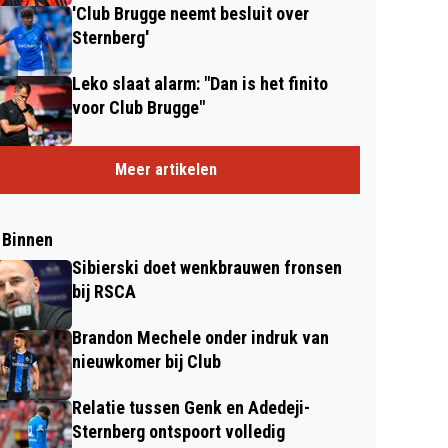
'Club Brugge neemt besluit over
Sternberg'
Leko slaat alarm: "Dan is het finito
voor Club Brugge"
Meer artikelen
 Binnen
Sibierski doet wenkbrauwen fronsen
bij RSCA
Brandon Mechele onder indruk van
nieuwkomer bij Club
Relatie tussen Genk en Adedeji-
Sternberg ontspoort volledig