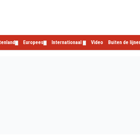
tenland
Europees
Internationaal
Video
Buiten de lijne
▼
▼
▼