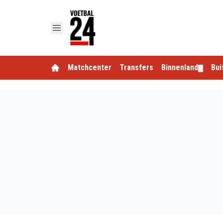
Matchcenter
Transfers
Binnenland
Bui
▼