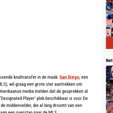
Net
assende knaltransfer in de maak.
San Diego
, een
LS), wil graag een grote ster aantrekken om
. Amerikaanse media melden dat de gesprekken al
 ‘Designated Player’-plek beschikbaar is voor De
t de middenvelder, die al lang droomt van een
n aan een overstap naar de MLS.