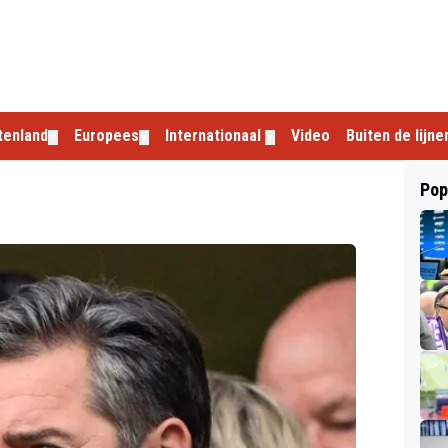
tenland
Europees
Internationaal
Video
Buiten de lijne
▼
▼
▼
Pop