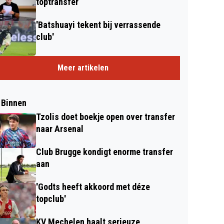
toptransfer
'Batshuayi tekent bij verrassende
club'
Meer artikelen
 Binnen
Tzolis doet boekje open over transfer
naar Arsenal
Club Brugge kondigt enorme transfer
aan
'Godts heeft akkoord met déze
topclub'
KV Mechelen haalt serieuze