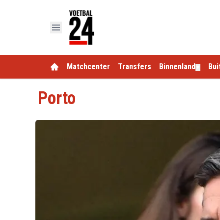
Matchcenter
Transfers
Binnenland
Bui
▼
Porto