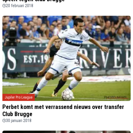
20 februari 2018
Jupiler Pro League
Perbet komt met verrassend nieuws over transfer
Club Brugge
30 januari 2018