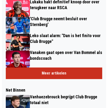
Lukaku hakt definitief knoop door over
terugkeer naar RSCA
'Club Brugge neemt besluit over
Sternberg'
Leko slaat alarm: "Dan is het finito voor
Club Brugge"
Vanaken gaat open over Van Bommel als
bondscoach
Meer artikelen
Net Binnen
Vanhaezebrouck begrijpt Club Brugge
totaal niet