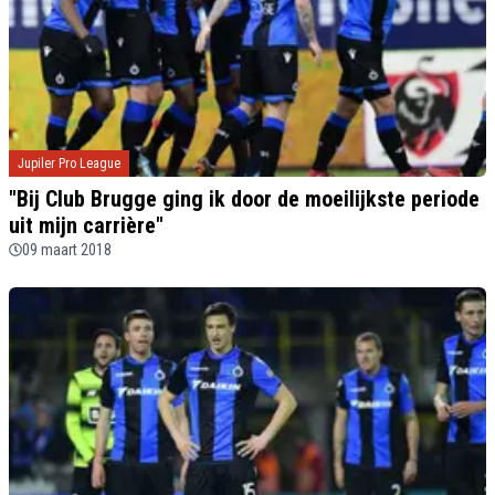
Jupiler Pro League
"Bij Club Brugge ging ik door de moeilijkste periode
uit mijn carrière"
09 maart 2018