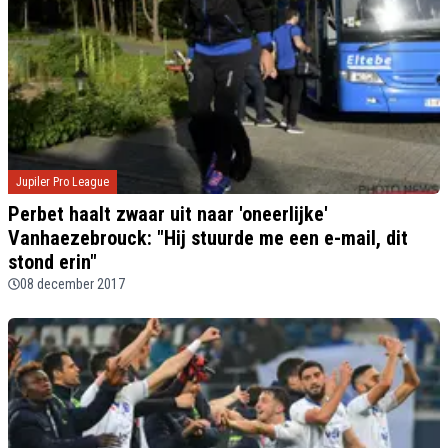
Jupiler Pro League
Perbet haalt zwaar uit naar 'oneerlijke'
Vanhaezebrouck: "Hij stuurde me een e-mail, dit
stond erin"
08 december 2017