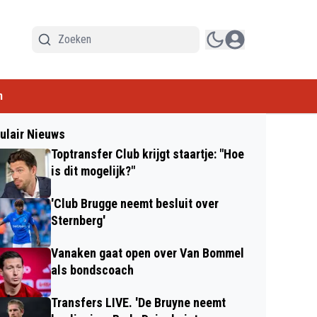
n
ulair Nieuws
Toptransfer Club krijgt staartje: "Hoe
is dit mogelijk?"
'Club Brugge neemt besluit over
Sternberg'
Vanaken gaat open over Van Bommel
als bondscoach
Transfers LIVE. 'De Bruyne neemt