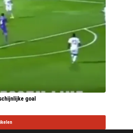
chijnlijke goal
ikelen