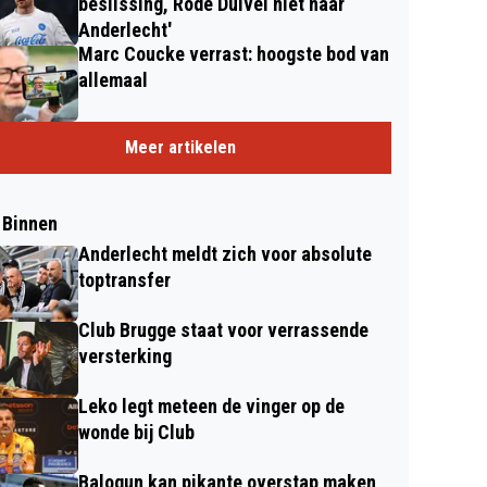
beslissing, Rode Duivel niet naar
Anderlecht'
Marc Coucke verrast: hoogste bod van
allemaal
Meer artikelen
 Binnen
Anderlecht meldt zich voor absolute
toptransfer
Club Brugge staat voor verrassende
versterking
Leko legt meteen de vinger op de
wonde bij Club
Balogun kan pikante overstap maken