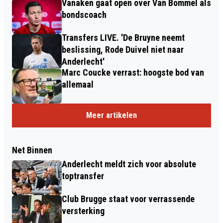
Vanaken gaat open over Van Bommel als
bondscoach
Transfers LIVE. 'De Bruyne neemt
beslissing, Rode Duivel niet naar
Anderlecht'
Marc Coucke verrast: hoogste bod van
allemaal
Meer artikelen
Net Binnen
Anderlecht meldt zich voor absolute
toptransfer
Club Brugge staat voor verrassende
versterking