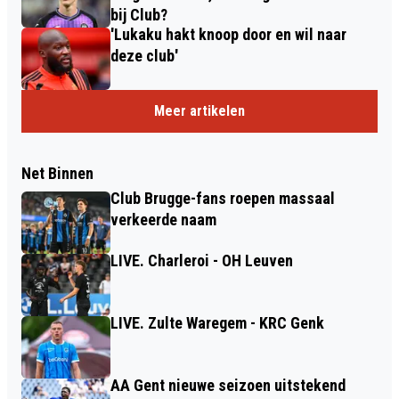
bij Club?
'Lukaku hakt knoop door en wil naar
deze club'
Meer artikelen
Net Binnen
Club Brugge-fans roepen massaal
verkeerde naam
LIVE. Charleroi - OH Leuven
LIVE. Zulte Waregem - KRC Genk
AA Gent nieuwe seizoen uitstekend