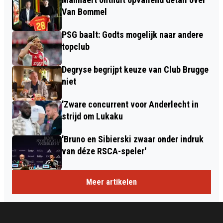
Van Bommel
PSG baalt: Godts mogelijk naar andere
topclub
Degryse begrijpt keuze van Club Brugge
niet
'Zware concurrent voor Anderlecht in
strijd om Lukaku
'Bruno en Sibierski zwaar onder indruk
van déze RSCA-speler'
Meer artikelen