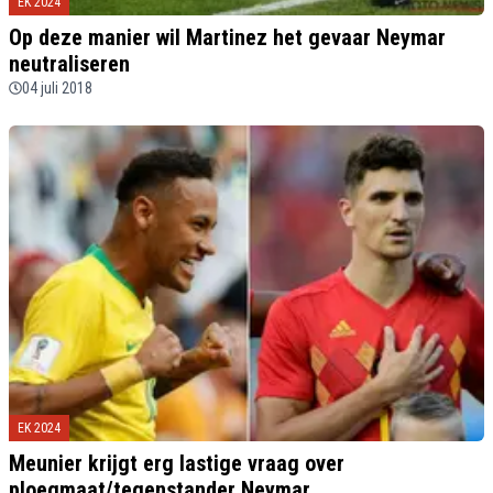
EK 2024
Op deze manier wil Martinez het gevaar Neymar
neutraliseren
04 juli 2018
EK 2024
Meunier krijgt erg lastige vraag over
ploegmaat/tegenstander Neymar