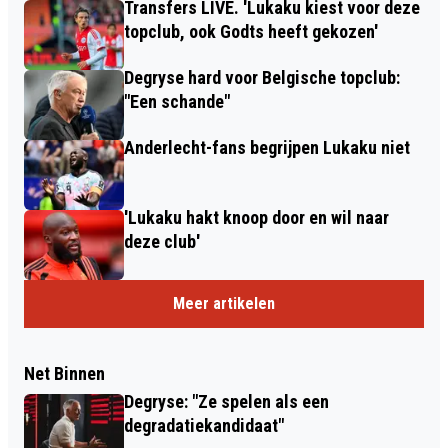
Transfers LIVE. 'Lukaku kiest voor deze
topclub, ook Godts heeft gekozen'
Degryse hard voor Belgische topclub:
"Een schande"
Anderlecht-fans begrijpen Lukaku niet
'Lukaku hakt knoop door en wil naar
deze club'
Meer artikelen
Net Binnen
Degryse: "Ze spelen als een
degradatiekandidaat"