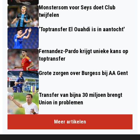
Monstersom voor Seys doet Club
twijfelen
'Toptransfer El Ouahdi is in aantocht'
Fernandez-Pardo krijgt unieke kans op
toptransfer
Grote zorgen over Burgess bij AA Gent
Transfer van bijna 30 miljoen brengt
Union in problemen
Meer artikelen