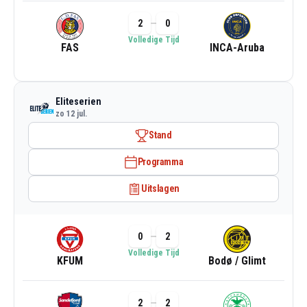
2
0
Volledige Tijd
FAS
INCA-Aruba
Eliteserien
zo 12 jul.
Stand
Programma
Uitslagen
0
2
Volledige Tijd
KFUM
Bodø / Glimt
2
2