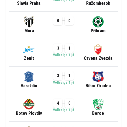
Volledige Tijd
Slavia Praha
Ružomberok
0
0
Mura
Příbram
3
1
Volledige Tijd
Zenit
Crvena Zvezda
3
1
Volledige Tijd
Varaždin
Bihor Oradea
4
0
Volledige Tijd
Botev Plovdiv
Beroe