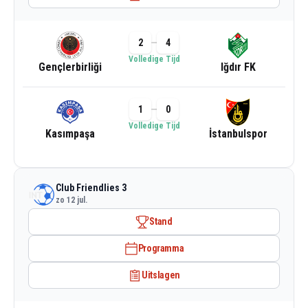
2
4
Volledige Tijd
Gençlerbirliği
Iğdır FK
1
0
Volledige Tijd
Kasımpaşa
İstanbulspor
Club Friendlies 3
zo 12 jul.
Stand
Programma
Uitslagen