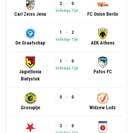
2
0
Volledige Tijd
Carl Zeiss Jena
FC Union Berlin
1
2
Volledige Tijd
De Graafschap
AEK Athens
1
0
Volledige Tijd
Jagiellonia
Pafos FC
Białystok
0
0
Grosuplje
Widzew Lodz
3
0