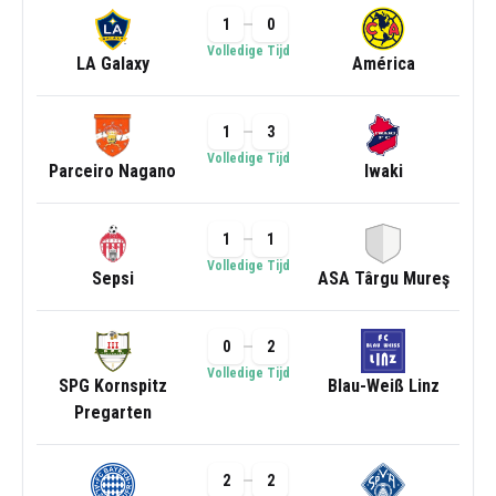
1
0
Volledige Tijd
LA Galaxy
América
1
3
Volledige Tijd
Parceiro Nagano
Iwaki
1
1
Volledige Tijd
Sepsi
ASA Târgu Mureş
0
2
Volledige Tijd
SPG Kornspitz
Blau-Weiß Linz
Pregarten
2
2