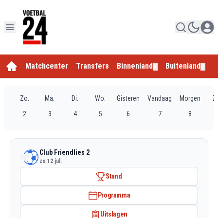
Matchcenter
Transfers
Binnenland
Buitenland
E
▼
▼
Zo.
Ma.
Di.
Wo.
Gisteren
Vandaag
Morgen
Z
2
3
4
5
6
7
8
Club Friendlies 2
zo 12 jul.
Stand
Programma
Uitslagen