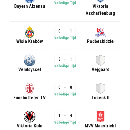
Volledige Tijd
Bayern Alzenau
Viktoria
Aschaffenburg
0
1
Volledige Tijd
Wisła Kraków
Podbeskidzie
3
1
Volledige Tijd
Vendsyssel
Vejgaard
0
0
Volledige Tijd
Eimsbutteler TV
Lübeck II
1
4
Volledige Tijd
Viktoria Köln
MVV Maastricht