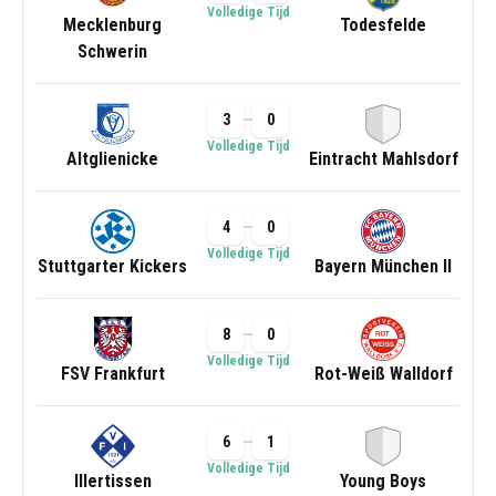
Volledige Tijd
Mecklenburg
Todesfelde
Schwerin
3
0
Volledige Tijd
Altglienicke
Eintracht Mahlsdorf
4
0
Volledige Tijd
Stuttgarter Kickers
Bayern München II
8
0
Volledige Tijd
FSV Frankfurt
Rot-Weiß Walldorf
6
1
Volledige Tijd
Illertissen
Young Boys