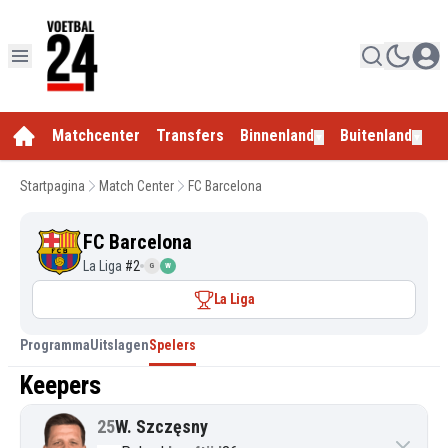
Matchcenter
Transfers
Binnenland
Buitenland
E
▼
▼
Startpagina
Match Center
FC Barcelona
FC Barcelona
La Liga
#
2
G
W
La Liga
Programma
Uitslagen
Spelers
Keepers
25
W. Szczęsny