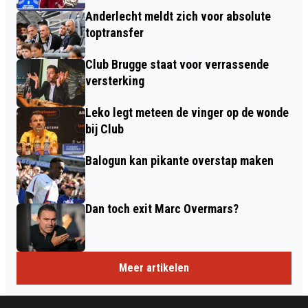
Anderlecht meldt zich voor absolute
toptransfer
Club Brugge staat voor verrassende
versterking
Leko legt meteen de vinger op de wonde
bij Club
Balogun kan pikante overstap maken
Dan toch exit Marc Overmars?
Meer artikelen