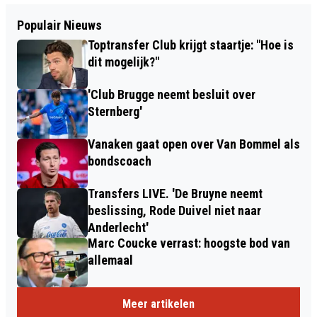
Populair Nieuws
Toptransfer Club krijgt staartje: "Hoe is
dit mogelijk?"
'Club Brugge neemt besluit over
Sternberg'
Vanaken gaat open over Van Bommel als
bondscoach
Transfers LIVE. 'De Bruyne neemt
beslissing, Rode Duivel niet naar
Anderlecht'
Marc Coucke verrast: hoogste bod van
allemaal
Meer artikelen