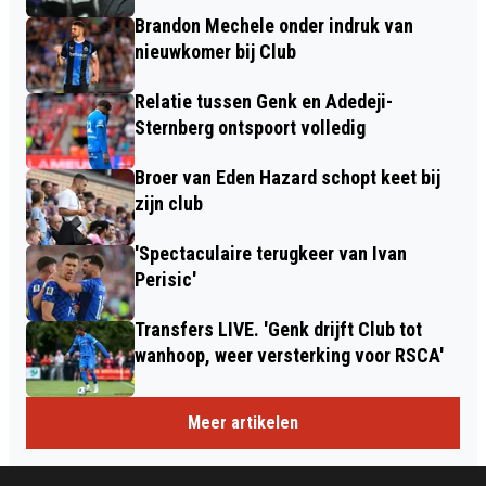
Brandon Mechele onder indruk van
nieuwkomer bij Club
Relatie tussen Genk en Adedeji-
Sternberg ontspoort volledig
Broer van Eden Hazard schopt keet bij
zijn club
'Spectaculaire terugkeer van Ivan
Perisic'
Transfers LIVE. 'Genk drijft Club tot
wanhoop, weer versterking voor RSCA'
Meer artikelen