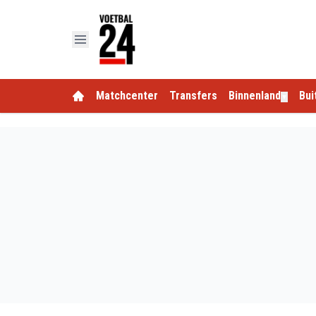
Matchcenter
Transfers
Binnenland
Bui
▼