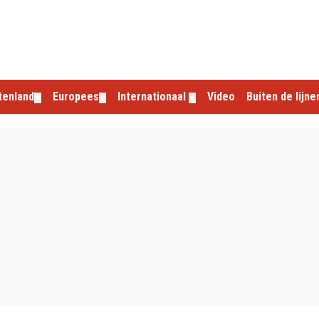
tenland
Europees
Internationaal
Video
Buiten de lijne
▼
▼
▼