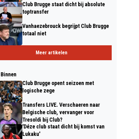
Club Brugge staat dicht bij absolute
toptransfer
Vanhaezebrouck begrijpt Club Brugge
totaal niet
Meer artikelen
 Binnen
Club Brugge opent seizoen met
logische zege
Transfers LIVE. Verschaeren naar
Belgische club, vervanger voor
Tresoldi bij Club?
'Déze club staat dicht bij komst van
Lukaku'