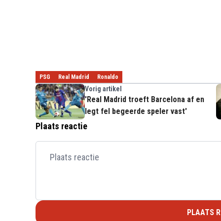
PSG
Real Madrid
Ronaldo
Vorig artikel
'Real Madrid troeft Barcelona af en
legt fel begeerde speler vast'
Plaats reactie
PLAATS R