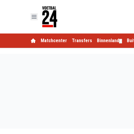
Matchcenter
Transfers
Binnenland
Bui
▼