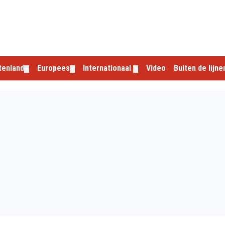
tenland
Europees
Internationaal
Video
Buiten de lijne
▼
▼
▼