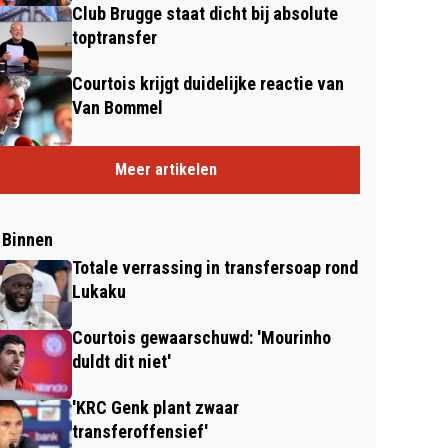
Club Brugge staat dicht bij absolute
toptransfer
Courtois krijgt duidelijke reactie van
Van Bommel
Meer artikelen
 Binnen
Totale verrassing in transfersoap rond
Lukaku
Courtois gewaarschuwd: 'Mourinho
duldt dit niet'
'KRC Genk plant zwaar
transferoffensief'