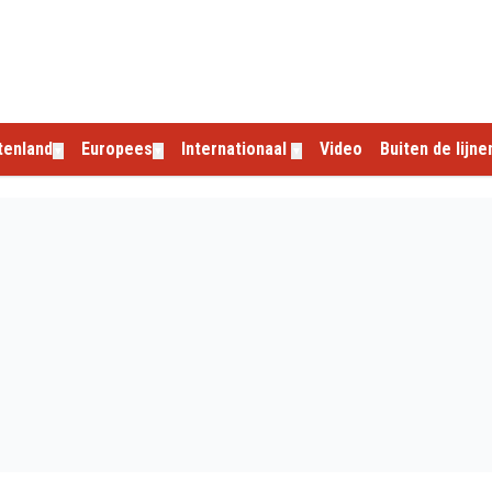
tenland
Europees
Internationaal
Video
Buiten de lijne
▼
▼
▼