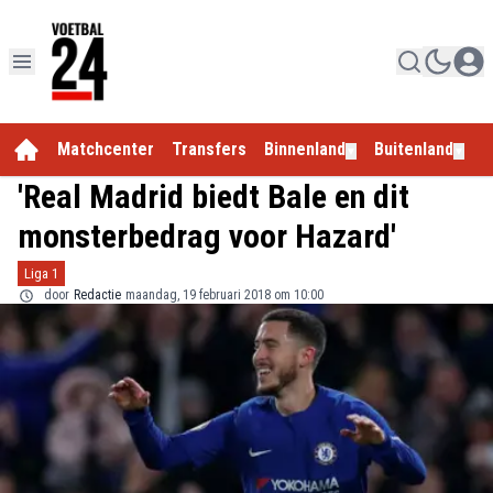
Matchcenter
Transfers
Binnenland
Buitenland
E
▼
▼
'Real Madrid biedt Bale en dit
monsterbedrag voor Hazard'
Liga 1
door
Redactie
maandag, 19 februari 2018 om 10:00